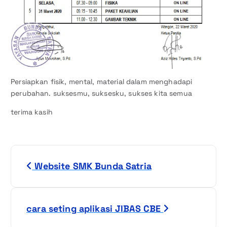
Persiapkan fisik, mental, material dalam menghadapi
perubahan. suksesmu, suksesku, sukses kita semua
terima kasih
N
Website SMK Bunda Satria
a
v
cara seting aplikasi JIBAS CBE
i