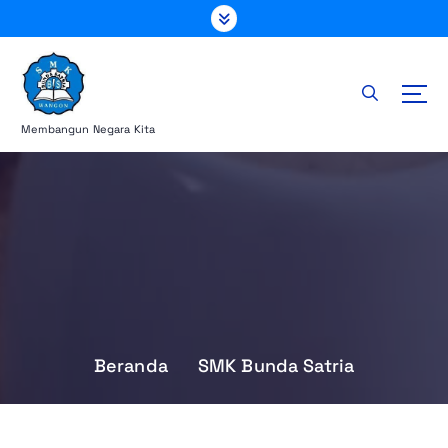
L
e
w
a
t
i
Membangun Negara Kita
k
e
k
o
n
t
e
n
Beranda
SMK Bunda Satria