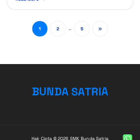
…
1
2
5
A
S
T
A
R
D
B
N
U
I
A
Hak Cipta © 2026 SMK Bunda Satria