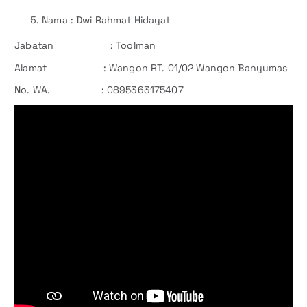
Nama : Dwi Rahmat Hidayat
Jabatan : Toolman
Alamat : Wangon RT. 01/02 Wangon Banyumas
No. WA. : 0895363175407